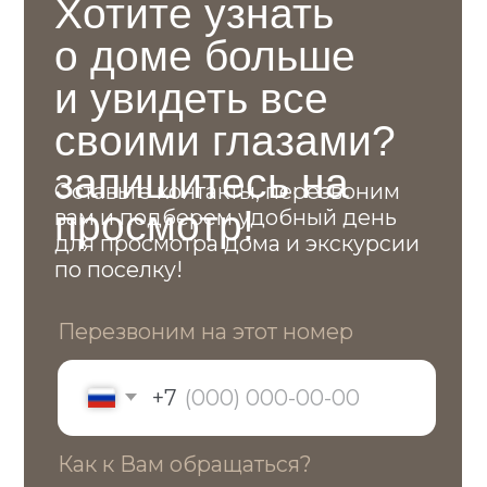
Контакты
Остались вопросы?
Свяжитесь с нами или приезжайте
в офис продаж
Телефон
+7 (495) 021 95-96
Почта
info@dmitrovka-zn.ru