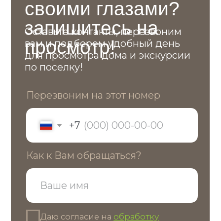
Контакты
Остались вопросы?
Свяжитесь с нами или приезжайте
в офис продаж
Телефон
+7 (495) 021 95-96
Почта
info@dmitrovka-zn.ru
Адрес
Московская обл. гор. окр. Химки, мкр.
Сходня кп «Сходня Лайф»