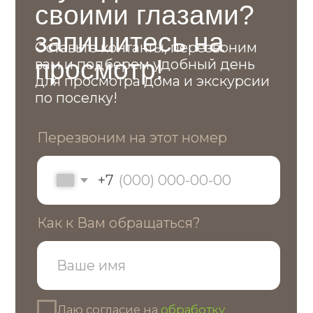
Контакты
Остались вопросы?
Свяжитесь с нами или приезжайте
в офис продаж
Телефон
+7 (495) 021 95-96
Почта
info@dmitrovka-zn.ru
Адрес
Московская обл. гор. окр. Химки, мкр.
Сходня кп «Сходня Лайф»
55.926 995, 37.309 207
Перезвоним на этот номер