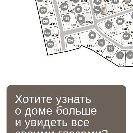
Почта
info@dmitrovka-zn.ru
Адрес
Московская обл. гор. окр. Химки, мкр.
Сходня кп «Сходня Лайф»
55.926 995, 37.309 207
Перезвоним на этот номер
+7
Как к Вам обращаться?
Даю согласие на
обработку
персональных данных